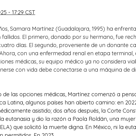
25 - 17:29 CST
ños, Samara Martínez (Guadalajara, 1995) ha enfrent
n fallidos. El primero, donado por su hermano, fue rec
atro días. El segundo, proveniente de un donante ca
Ahora, con una enfermedad renal en etapa terminal,
ciones médicas, su equipo médico ya no considera via
nerse con vida debe conectarse a una máquina de diá
o de las opciones médicas, Martínez comenzó a pensa
ca Latina, algunos países han abierto camino: en 202
 médicamente asistido; dos años después, la Corte Const
a eutanasia y dio la razón a Paola Roldán, una mujer 
ELA) que solicitó la muerte digna. En México, ni la euta
án permitidos. En 2023...