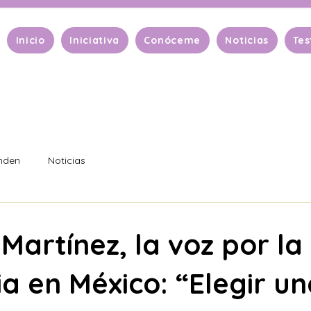
Inicio
Iniciativa
Conóceme
Noticias
Tes
enden
Noticias
artínez, la voz por la
a en México: “Elegir u