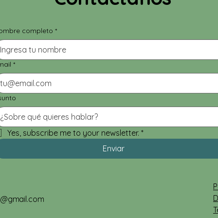
a fa
ombre completo
*
mail
*
sunto
Yes, subscribe me to your newsletter.
*
Enviar
P
D
er@gmail.com
T