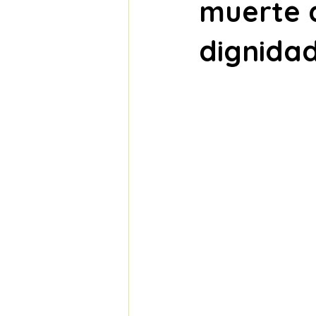
muerte d
dignida