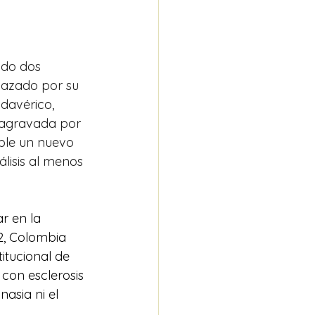
ado dos 
hazado por su 
davérico, 
 agravada por 
ble un nuevo 
lisis al menos 
r en la 
2, Colombia 
itucional de 
con esclerosis 
nasia ni el 