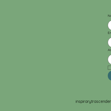
eutanasia con Ley
Trasciende
N
E
A
inspirarytrascend