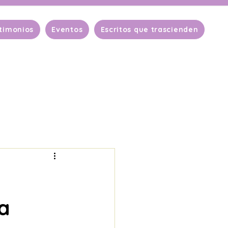
timonios
Eventos
Escritos que trascienden
na