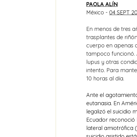
PAOLA ALÍN
México - 
04 SEPT 20
En menos de tres a
trasplantes de riñó
cuerpo en apenas cu
tampoco funcionó. 
lupus y otras condi
intento. Para mante
10 horas al día. 
Ante el agotamient
eutanasia. En Améri
legalizó el suicidio
Ecuador reconoció l
lateral amiotrófica (
suicidio asistido est