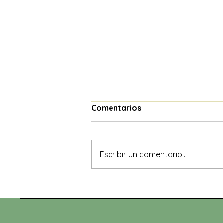
Comentarios
Escribir un comentario...
“Merecemos morir
dignamente”: Samara
Martínez impulsa la
legalización de la