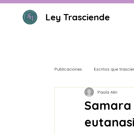
Ley Trasciende
Publicaciones
Escritos que trasci
Paola Alín
Samara M
eutanasi