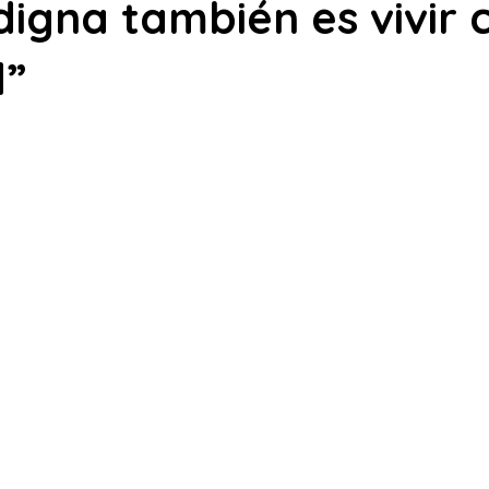
igna también es vivir 
d”