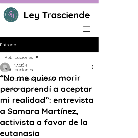
Ley Trasciende
Entrada
Publicaciones
NACIÓN
Publicaciones
“No me quiero morir
Escritos que trascienden
pero aprendí a aceptar
Noticias
mi realidad”: entrevista
a Samara Martínez,
activista a favor de la
eutanasia